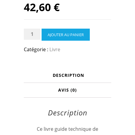
42,60
€
quantité
AJOUTER AU PANIER
de
Guide
Catégorie :
Livre
technique
de
l'assainissement
DESCRIPTION
AVIS (0)
Description
Ce livre guide technique de